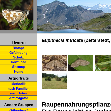
Eupithecia intricata
(Zetterstedt
Themen
Biotope
Gefährdung
Schutz
Download
Sitemap
Home
Artportraits
Methodik
nach Familien
nach Arten
Artnavigator
Raupennahrungspflanz
Andere Gruppen
Orthoptera /