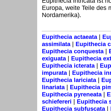
Eupithecia intricata ist h
Europa, weite Teile des 
Nordamerika).
|
Eupithecia actaeata
Eu
|
assimilata
Eupithecia 
|
Eupithecia conquesta
|
exiguata
Eupithecia ext
|
Eupithecia icterata
Eup
|
impurata
Eupithecia in
|
Eupithecia lariciata
Eup
|
linariata
Eupithecia pim
|
Eupithecia pyreneata
E
|
schiefereri
Eupithecia 
|
Eupithecia subfuscata