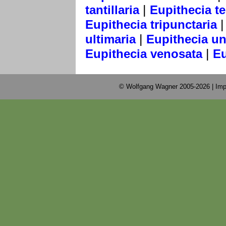
|
tantillaria
Eupithecia te
Eupithecia tripunctaria
|
ultimaria
Eupithecia u
|
Eupithecia venosata
Eu
© Wolfgang Wagner 2005-2026 |
Imp