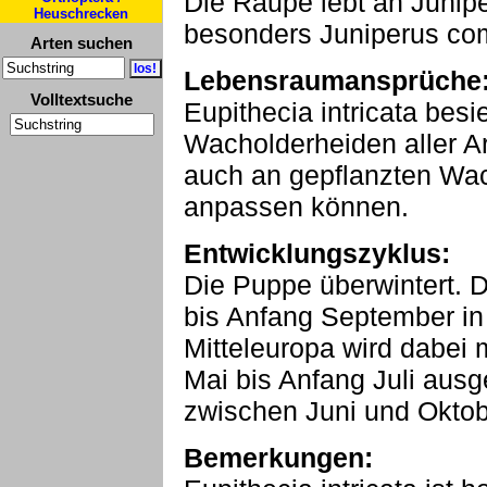
Die Raupe lebt an Junipe
Heuschrecken
besonders Juniperus co
Arten suchen
Lebensraumansprüche
Volltextsuche
Eupithecia intricata besie
Wacholderheiden aller Ar
auch an gepflanzten Wac
anpassen können.
Entwicklungszyklus:
Die Puppe überwintert. D
bis Anfang September in 
Mitteleuropa wird dabei 
Mai bis Anfang Juli ausg
zwischen Juni und Oktob
Bemerkungen: