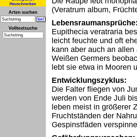
Die Raupe lebt monoph
Heuschrecken
(Veratrum album, Früchte
Arten suchen
Lebensraumansprüche
Volltextsuche
Eupithecia veratraria be
leicht feuchte und oft e
kann aber auch an allen
Weißen Germers beobach
lebt sie etwa in Mooren 
Entwicklungszyklus:
Die Falter fliegen von J
werden von Ende Juli bi
leben meist in größerer 
Fruchtständen der Nahrun
Gespinstfäden verspinne