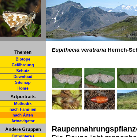
Eupithecia veratraria
Herrich-Sch
Themen
Biotope
Gefährdung
Schutz
Download
Sitemap
Home
Artportraits
Methodik
nach Familien
nach Arten
Artnavigator
Raupennahrungspflanz
Andere Gruppen
Orthoptera /