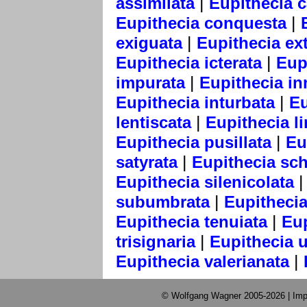
|
assimilata
Eupithecia 
|
Eupithecia conquesta
|
exiguata
Eupithecia ext
|
Eupithecia icterata
Eup
|
impurata
Eupithecia in
|
Eupithecia inturbata
Eu
|
lentiscata
Eupithecia li
|
Eupithecia pusillata
Eu
|
satyrata
Eupithecia sch
Eupithecia silenicolata
|
subumbrata
Eupithecia 
|
Eupithecia tenuiata
Eup
|
trisignaria
Eupithecia u
|
Eupithecia valerianata
© Wolfgang Wagner 2005-2026 |
Imp