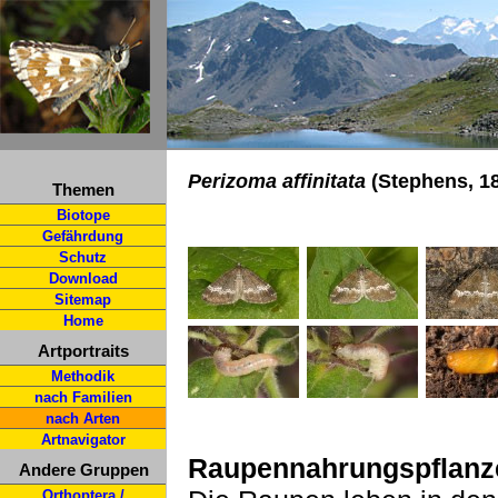
Perizoma affinitata
(Stephens, 1
Themen
Biotope
Gefährdung
Schutz
Download
Sitemap
Home
Artportraits
Methodik
nach Familien
nach Arten
Artnavigator
Raupennahrungspflanz
Andere Gruppen
Orthoptera /