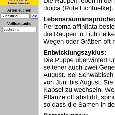
Die Raupen leben in den
Heuschrecken
dioica (Rote Lichtnelke).
Arten suchen
Lebensraumansprüche
Volltextsuche
Perizoma affinitata besi
die Raupen in Lichtnelk
Wegen oder Gräben oft ni
Entwicklungszyklus:
Die Puppe überwintert und
seltener auch zwei Gener
August. Bei Schwäbisch
von Juni bis August. Sie
Kapsel zu wechseln. Wen
Pflanze oft abstirbt, sp
so dass die Samen in de