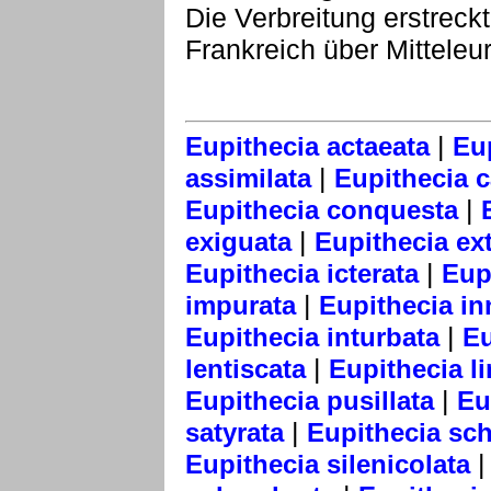
Die Verbreitung erstreck
Frankreich über Mitteleu
|
Eupithecia actaeata
Eu
|
assimilata
Eupithecia 
|
Eupithecia conquesta
|
exiguata
Eupithecia ext
|
Eupithecia icterata
Eup
|
impurata
Eupithecia in
|
Eupithecia inturbata
Eu
|
lentiscata
Eupithecia li
|
Eupithecia pusillata
Eu
|
satyrata
Eupithecia sch
Eupithecia silenicolata