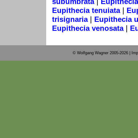
|
subumbrata
Eupithecia 
|
Eupithecia tenuiata
Eup
|
trisignaria
Eupithecia u
|
Eupithecia venosata
Eu
© Wolfgang Wagner 2005-2026 |
Imp