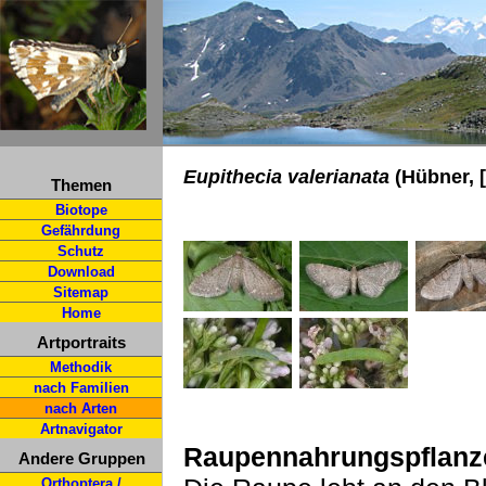
Eupithecia valerianata
(Hübner, [
Themen
Biotope
Gefährdung
Schutz
Download
Sitemap
Home
Artportraits
Methodik
nach Familien
nach Arten
Artnavigator
Raupennahrungspflanz
Andere Gruppen
Orthoptera /