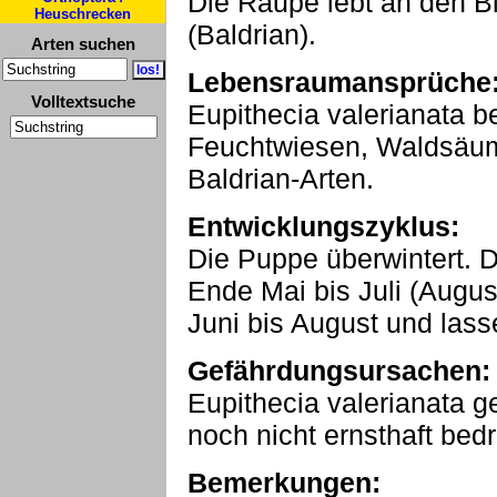
Die Raupe lebt an den Bl
Heuschrecken
(Baldrian).
Arten suchen
Lebensraumansprüche
Volltextsuche
Eupithecia valerianata b
Feuchtwiesen, Waldsäum
Baldrian-Arten.
Entwicklungszyklus:
Die Puppe überwintert. Di
Ende Mai bis Juli (Augu
Juni bis August und lasse
Gefährdungsursachen:
Eupithecia valerianata ge
noch nicht ernsthaft bedr
Bemerkungen: