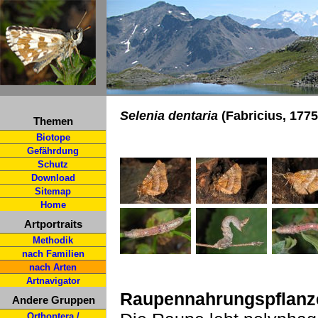
Selenia dentaria
(Fabricius, 1775
Themen
Biotope
Gefährdung
Schutz
Download
Sitemap
Home
Artportraits
Methodik
nach Familien
nach Arten
Artnavigator
Raupennahrungspflanz
Andere Gruppen
Orthoptera /