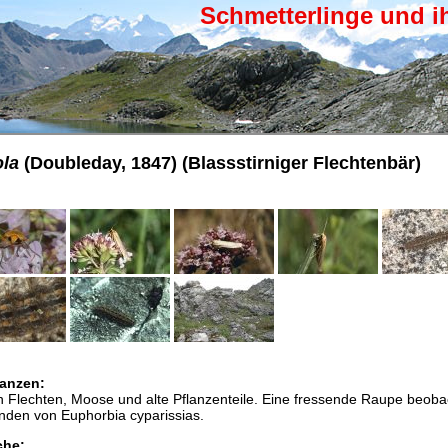
Schmetterlinge und i
la
(Doubleday, 1847) (Blassstirniger Flechtenbär)
anzen:
 Flechten, Moose und alte Pflanzenteile. Eine fressende Raupe beoba
änden von Euphorbia cyparissias.
che: