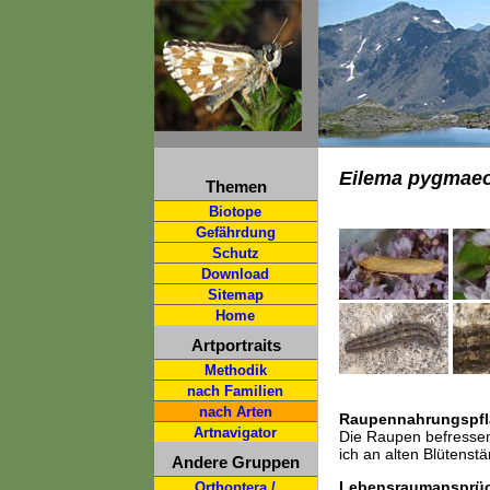
Eilema pygmaeo
Themen
Biotope
Gefährdung
Schutz
Download
Sitemap
Home
Artportraits
Methodik
nach Familien
nach Arten
Raupennahrungspfl
Artnavigator
Die Raupen befressen
ich an alten Blütenst
Andere Gruppen
Lebensraumansprü
Orthoptera /