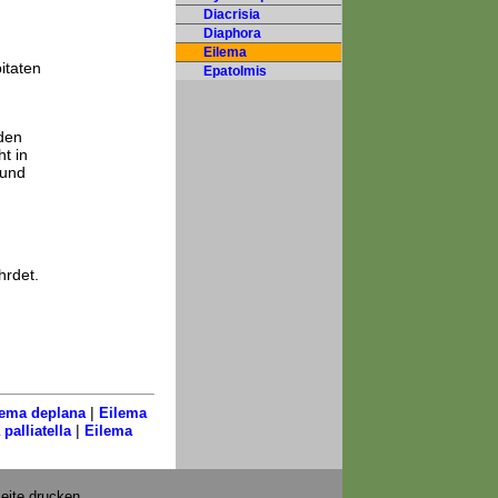
Diacrisia
Diaphora
Eilema
itaten
Epatolmis
nden
t in
 und
hrdet.
|
lema deplana
Eilema
|
palliatella
Eilema
eite drucken