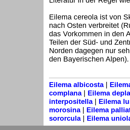
Literatur in der Regel w
Eilema cereola ist von 
nach Osten verbreitet (R
das Vorkommen in den Alp
Teilen der Süd- und Zentr
Norden dagegen nur sehr 
den Bayerischen Alpen).
|
Eilema albicosta
Eilem
|
complana
Eilema depl
|
interpositella
Eilema lu
|
morosina
Eilema pallia
|
sororcula
Eilema uniol