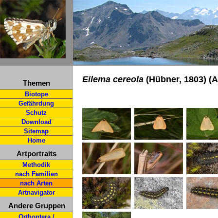
Eilema cereola
(Hübner, 1803) (
Themen
Biotope
Gefährdung
Schutz
Download
Sitemap
Home
Artportraits
Methodik
nach Familien
nach Arten
Artnavigator
Andere Gruppen
Orthoptera /