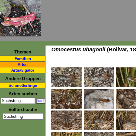
Omocestus uhagonii
(Bolívar, 1
Themen
Familien
Arten
Artnavigator
Andere Gruppen
Schmetterlinge
Arten suchen
Volltextsuche