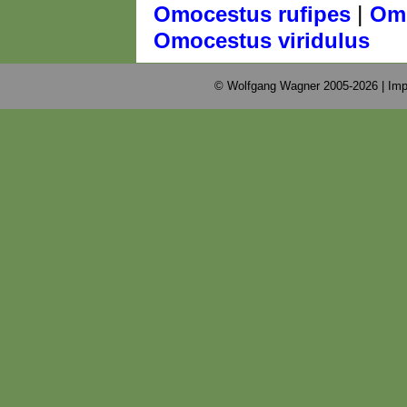
|
Omocestus rufipes
Omo
Omocestus viridulus
© Wolfgang Wagner 2005-2026 |
Imp