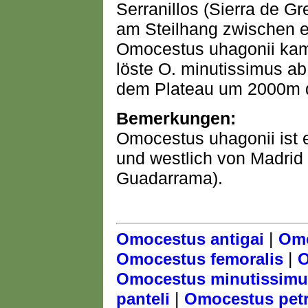
Serranillos (Sierra de G
am Steilhang zwischen 
Omocestus uhagonii ka
löste O. minutissimus a
dem Plateau um 2000m d
Bemerkungen:
Omocestus uhagonii ist 
und westlich von Madrid 
Guadarrama).
|
Omocestus antigai
Omo
|
Omocestus femoralis
O
Omocestus minutissimu
|
panteli
Omocestus pet