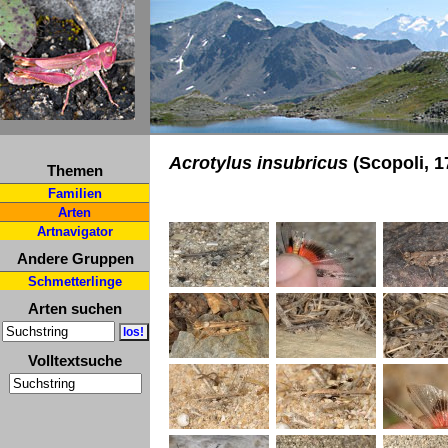
Acrotylus insubricus
(Scopoli, 1
Themen
Familien
Arten
Artnavigator
Andere Gruppen
Schmetterlinge
Arten suchen
Volltextsuche