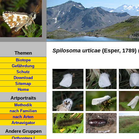
Spilosoma urticae
(Esper, 1789) 
Themen
Biotope
Gefährdung
Schutz
Download
Sitemap
Home
Artportraits
Methodik
nach Familien
nach Arten
Artnavigator
Andere Gruppen
Orthoptera /