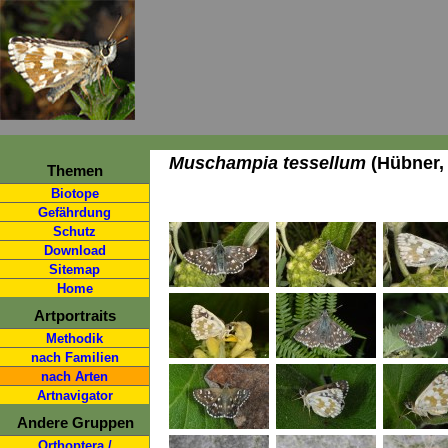
Muschampia tessellum
(Hübner,
Themen
Biotope
Gefährdung
Schutz
Download
Sitemap
Home
Artportraits
Methodik
nach Familien
nach Arten
Artnavigator
Andere Gruppen
Orthoptera /