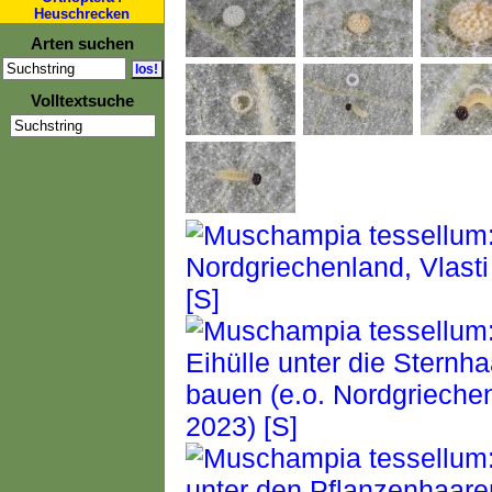
Heuschrecken
Arten suchen
Volltextsuche