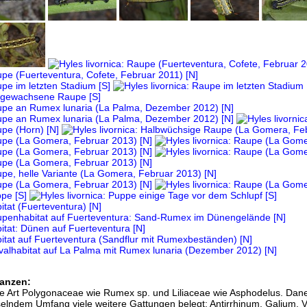
anzen:
 die Art Polygonaceae wie Rumex sp. und Liliaceae wie Asphodelus. Da
lndem Umfang viele weitere Gattungen belegt: Antirrhinum, Galium, Vi