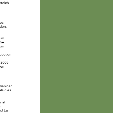
ereich
les
rden.
 im
Die
vom
ppotion
r
e 2003
pen
 weniger
ls dies
 ist
er
nd La