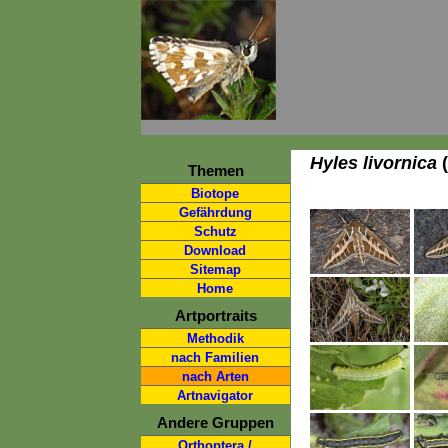
Hyles livornica
(
Themen
Biotope
Gefährdung
Schutz
Download
Sitemap
Home
Artportraits
Methodik
nach Familien
nach Arten
Artnavigator
Andere Gruppen
Orthoptera /