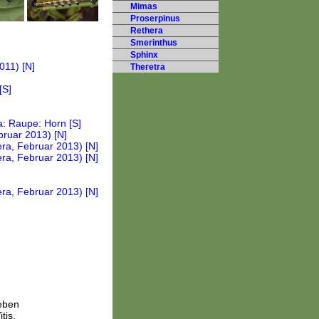
Mimas
Proserpinus
Rethera
Smerinthus
Sphinx
Theretra
neben
tis,