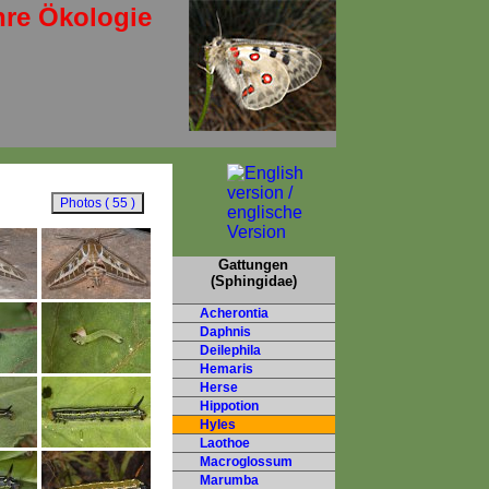
hre Ökologie
Gattungen
(Sphingidae)
Acherontia
Daphnis
Deilephila
Hemaris
Herse
Hippotion
Hyles
Laothoe
Macroglossum
Marumba