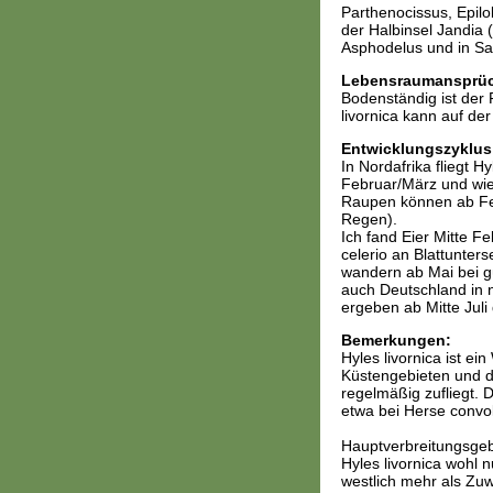
Parthenocissus, Epilo
der Halbinsel Jandia
Asphodelus und in S
Lebensraumansprü
Bodenständig ist der 
livornica kann auf de
Entwicklungszyklus
In Nordafrika fliegt 
Februar/März und wie
Raupen können ab Feb
Regen).
Ich fand Eier Mitte 
celerio an Blattunter
wandern ab Mai bei g
auch Deutschland in n
ergeben ab Mitte Juli
Bemerkungen:
Hyles livornica ist ei
Küstengebieten und de
regelmäßig zufliegt. 
etwa bei Herse convolv
Hauptverbreitungsgebi
Hyles livornica wohl 
westlich mehr als Zu