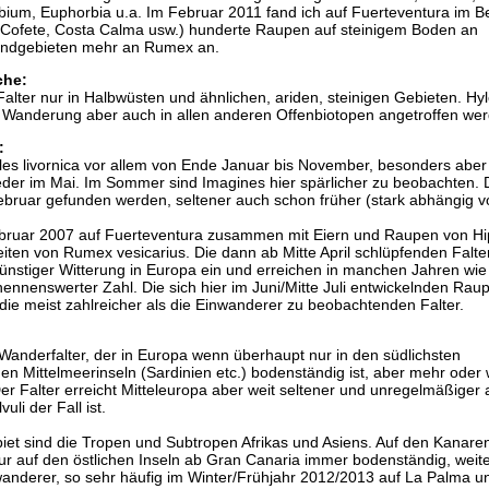
bium, Euphorbia u.a. Im Februar 2011 fand ich auf Fuerteventura im B
 (Cofete, Costa Calma usw.) hunderte Raupen auf steinigem Boden an
andgebieten mehr an Rumex an.
che:
Falter nur in Halbwüsten und ähnlichen, ariden, steinigen Gebieten. Hy
r Wanderung aber auch in allen anderen Offenbiotopen angetroffen we
:
Hyles livornica vor allem von Ende Januar bis November, besonders aber
der im Mai. Im Sommer sind Imagines hier spärlicher zu beobachten. 
ruar gefunden werden, seltener auch schon früher (stark abhängig 
Februar 2007 auf Fuerteventura zusammen mit Eiern und Raupen von Hi
seiten von Rumex vesicarius. Die dann ab Mitte April schlüpfenden Falte
ünstiger Witterung in Europa ein und erreichen in manchen Jahren wi
ennenswerter Zahl. Die sich hier im Juni/Mitte Juli entwickelnden Rau
 die meist zahlreicher als die Einwanderer zu beobachtenden Falter.
n Wanderfalter, der in Europa wenn überhaupt nur in den südlichsten
n Mittelmeerinseln (Sardinien etc.) bodenständig ist, aber mehr oder
Der Falter erreicht Mitteleuropa aber weit seltener und unregelmäßiger a
uli der Fall ist.
et sind die Tropen und Subtropen Afrikas und Asiens. Auf den Kanaren
nur auf den östlichen Inseln ab Gran Canaria immer bodenständig, weit
wanderer, so sehr häufig im Winter/Frühjahr 2012/2013 auf La Palma u