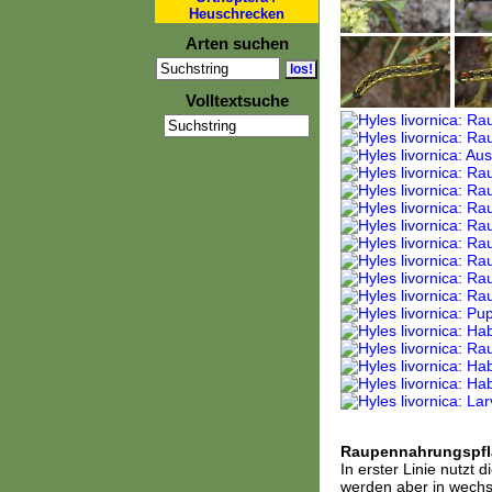
Heuschrecken
Arten suchen
Volltextsuche
Raupennahrungspfl
In erster Linie nutzt
werden aber in wechse