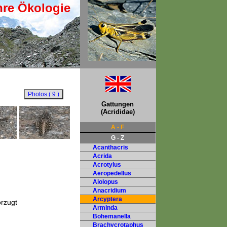
hre Ökologie
Gattungen
(Acrididae)
A - F
G - Z
Acanthacris
Acrida
Acrotylus
Aeropedellus
Aiolopus
Anacridium
Arcyptera
orzugt
Arminda
Bohemanella
Brachycrotaphus