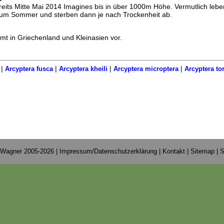
reits Mitte Mai 2014 Imagines bis in über 1000m Höhe. Vermutlich lebe
zum Sommer und sterben dann je nach Trockenheit ab.
mt in Griechenland und Kleinasien vor.
|
|
|
|
Arcyptera fusca
Arcyptera kheili
Arcyptera microptera
Arcyptera to
 Wagner 2005-2026 |
Impressum/Datenschutzerklärung
|
Kontakt
|
Sitemap
|
S