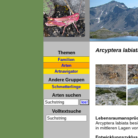
Arcyptera labiat
Themen
Familien
Arten
Artnavigator
Andere Gruppen
Schmetterlinge
Arten suchen
Volltextsuche
Lebensraumansprü
Arcyptera labiata bes
in mittleren Lagen v
Entwicklungszyklus