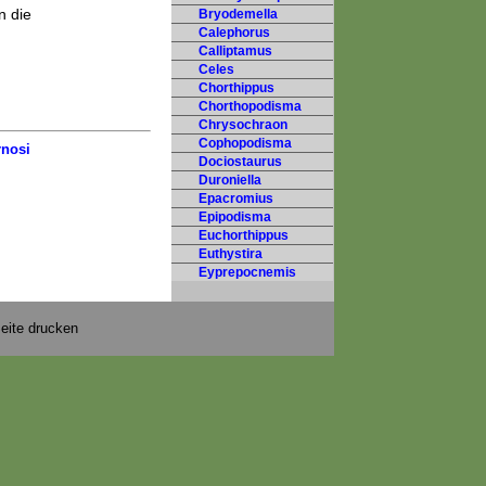
n die
Bryodemella
Calephorus
Calliptamus
Celes
Chorthippus
Chorthopodisma
Chrysochraon
Cophopodisma
rnosi
Dociostaurus
Duroniella
Epacromius
Epipodisma
Euchorthippus
Euthystira
Eyprepocnemis
eite drucken