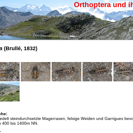
Orthoptera und i
a
(Brullé, 1832)
che:
iedelt steindurchsetzte Magerrasen, felsige Weiden und Garrigues bev
on 400 bis 1400m NN.
: