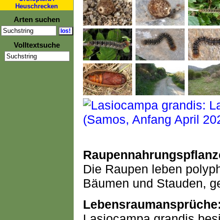
Heuschrecken
Arten suchen
Volltextsuche
Raupennahrungspflanz
Die Raupen leben polyph
Bäumen und Stauden, g
Lebensraumansprüche
Lasiocampa grandis besie