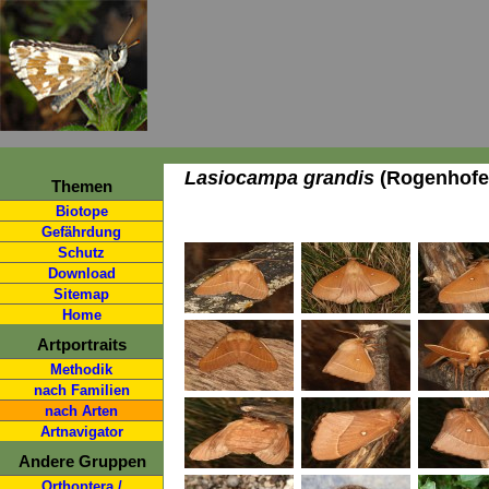
Lasiocampa grandis
(Rogenhofer
Themen
Biotope
Gefährdung
Schutz
Download
Sitemap
Home
Artportraits
Methodik
nach Familien
nach Arten
Artnavigator
Andere Gruppen
Orthoptera /