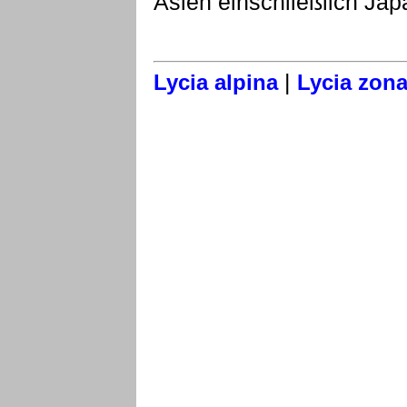
Asien einschließlich Jap
|
Lycia alpina
Lycia zona