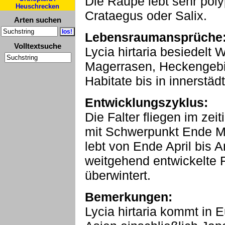
Die Raupe lebt sehr pol
Heuschrecken
Crataegus oder Salix.
Arten suchen
Lebensraumansprüche
Volltextsuche
Lycia hirtaria besiedelt 
Magerrasen, Heckengebi
Habitate bis in innerstä
Entwicklungszyklus:
Die Falter fliegen im zei
mit Schwerpunkt Ende Mä
lebt von Ende April bis 
weitgehend entwickelte F
überwintert.
Bemerkungen:
Lycia hirtaria kommt in