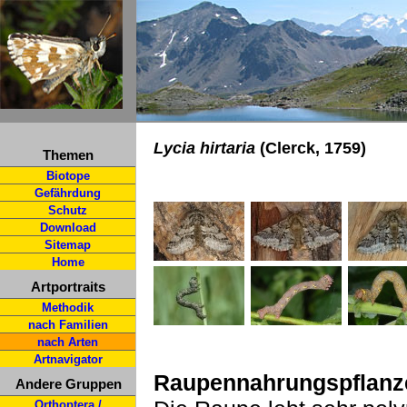
Lycia hirtaria
(Clerck, 1759)
Themen
Biotope
Gefährdung
Schutz
Download
Sitemap
Home
Artportraits
Methodik
nach Familien
nach Arten
Artnavigator
Raupennahrungspflanz
Andere Gruppen
Orthoptera /