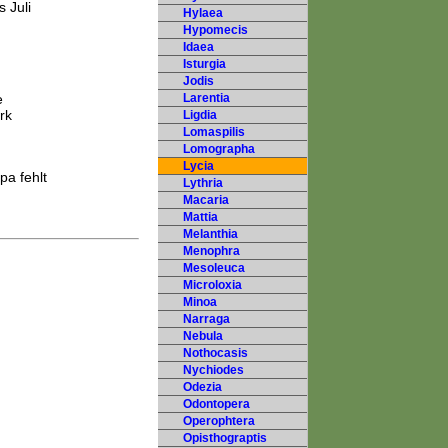
 Juli
Hylaea
Hypomecis
Idaea
Isturgia
Jodis
e
Larentia
rk
Ligdia
Lomaspilis
Lomographa
Lycia
pa fehlt
Lythria
Macaria
Mattia
Melanthia
Menophra
Mesoleuca
Microloxia
Minoa
Narraga
Nebula
Nothocasis
Nychiodes
Odezia
Odontopera
Operophtera
Opisthograptis