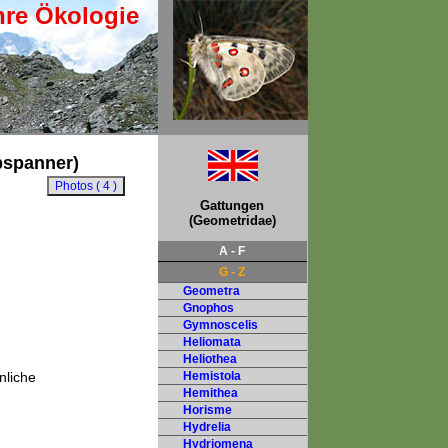
hre Ökologie
bspanner)
Gattungen
(Geometridae)
A - F
G - Z
Geometra
Gnophos
Gymnoscelis
Heliomata
Heliothea
nliche
Hemistola
Hemithea
Horisme
Hydrelia
Hydriomena