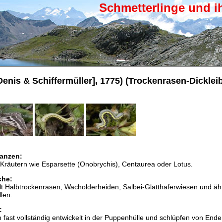
Schmetterlinge und i
Denis & Schiffermüller], 1775) (Trockenrasen-Dicklei
anzen:
Kräutern wie Esparsette (Onobrychis), Centaurea oder Lotus.
che:
lt Halbtrockenrasen, Wacholderheiden, Salbei-Glatthaferwiesen und äh
len.
:
n fast vollständig entwickelt in der Puppenhülle und schlüpfen von Ende