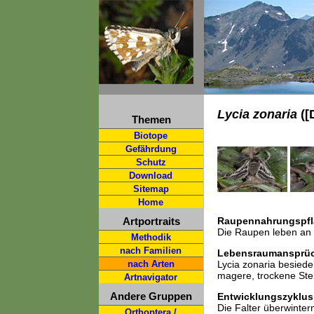
Lycia zonaria
([
Themen
Biotope
Gefährdung
Schutz
Download
Sitemap
Home
Artportraits
Raupennahrungspfl
Die Raupen leben an 
Methodik
nach Familien
Lebensraumansprü
nach Arten
Lycia zonaria besiede
magere, trockene Stel
Artnavigator
Andere Gruppen
Entwicklungszyklus
Die Falter überwinter
Orthoptera /