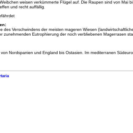
e Weibchen weisen verkümmerte Flügel auf. Die Raupen sind von Mai bis
effen und recht auffällig.
efährdet
en:
olge des Verschwindens der meisten mageren Wiesen (landwirtschaftlich
der zunehmenden Eutrophierung der noch verbliebenen Magerrasen sta
t von Nordspanien und England bis Ostasien. Im mediterranen Südeuro
rtaria