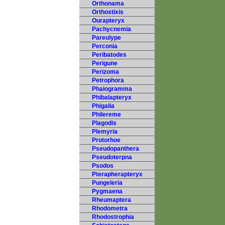
Orthonama
Orthostixis
Ourapteryx
Pachycnemia
Pareulype
Perconia
Peribatodes
Perigune
Perizoma
Petrophora
Phaiogramma
Phibalapteryx
Phigalia
Philereme
Plagodis
Plemyria
Protorhoe
Pseudopanthera
Pseudoterpna
Psodos
Pterapherapteryx
Pungeleria
Pygmaena
Rheumaptera
Rhodometra
Rhodostrophia