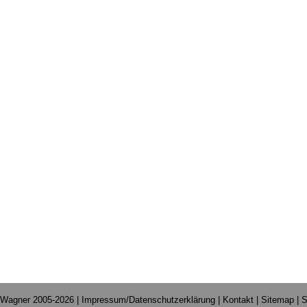
 Wagner 2005-2026 |
Impressum/Datenschutzerklärung
|
Kontakt
|
Sitemap
|
S