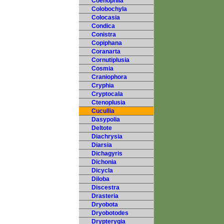
Coenophila
Colobochyla
Colocasia
Condica
Conistra
Copiphana
Coranarta
Cornutiplusia
Cosmia
Craniophora
Cryphia
Cryptocala
Ctenoplusia
Cucullia
Dasypolia
Deltote
Diachrysia
Diarsia
Dichagyris
Dichonia
Dicycla
Diloba
Discestra
Drasteria
Dryobota
Dryobotodes
Drypterygia