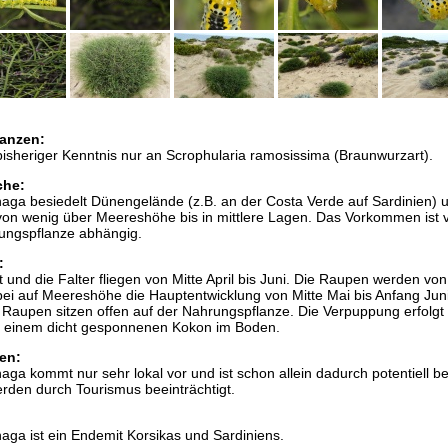
anzen:
isheriger Kenntnis nur an Scrophularia ramosissima (Braunwurzart).
che:
haga besiedelt Dünengelände (z.B. an der Costa Verde auf Sardinien) 
on wenig über Meereshöhe bis in mittlere Lagen. Das Vorkommen ist 
ngspflanze abhängig.
:
 und die Falter fliegen von Mitte April bis Juni. Die Raupen werden von
bei auf Meereshöhe die Hauptentwicklung von Mitte Mai bis Anfang Jun
ie Raupen sitzen offen auf der Nahrungspflanze. Die Verpuppung erfolgt 
 in einem dicht gesponnenen Kokon im Boden.
en:
haga kommt nur sehr lokal vor und ist schon allein dadurch potentiell be
den durch Tourismus beeinträchtigt.
haga ist ein Endemit Korsikas und Sardiniens.