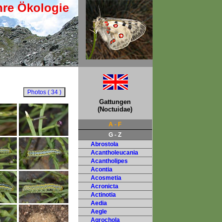
hre Ökologie
Gattungen
(Noctuidae)
A - F
G - Z
Abrostola
Acantholeucania
Acantholipes
Acontia
Acosmetia
Acronicta
Actinotia
Aedia
Aegle
Agrochola