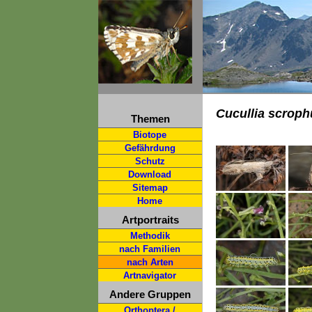
Cucullia scroph
Themen
Biotope
Gefährdung
Schutz
Download
Sitemap
Home
Artportraits
Methodik
nach Familien
nach Arten
Artnavigator
Andere Gruppen
Orthoptera /