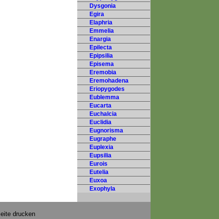
Dysgonia
Egira
Elaphria
Emmelia
Enargia
Epilecta
Epipsilia
Episema
Eremobia
Eremohadena
Eriopygodes
Eublemma
Eucarta
Euchalcia
Euclidia
Eugnorisma
Eugraphe
Euplexia
Eupsilia
Eurois
Eutelia
Euxoa
Exophyla
eite drucken