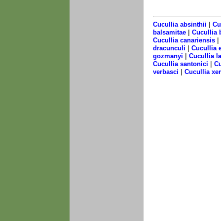
|
Cucullia absinthii
Cu
|
balsamitae
Cucullia 
|
Cucullia canariensis
|
dracunculi
Cucullia 
|
gozmanyi
Cucullia l
|
Cucullia santonici
Cu
|
verbasci
Cucullia xe