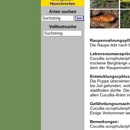
Heuschrecken
Arten suchen
Volltextsuche
Raupennahrungspfl
Die Raupe lebt nach b
Lebensraumansprü
Cucullia scrophularip
trockene Berghänge v
dem der Raupennahru
Entwicklungszyklus
Die Puppe überwintert
bis Juli gefunden, wo
stattfinden dürfte. D
allen Cucullia-Arten
Gefährdungsursach
Cucullia scrophularip
Einige Vorkommen wer
Bemerkungen:
Cucullia scrophularip