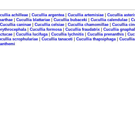
|
|
|
cullia achilleae
Cucullia argentea
Cucullia artemisiae
Cucullia asteri
|
|
|
|
barthae
Cucullia blattariae
Cucullia bubaceki
Cucullia calendulae
C
|
|
|
Cucullia caninae
Cucullia celsiae
Cucullia chamomillae
Cucullia cin
|
|
|
erythrocephala
Cucullia formosa
Cucullia fraudatrix
Cucullia gnaphal
|
|
|
|
actucae
Cucullia lucifuga
Cucullia lychnitis
Cucullia prenanthis
Cucu
|
|
|
cullia scrophulariae
Cucullia tanaceti
Cucullia thapsiphaga
Cucullia
ranthemi