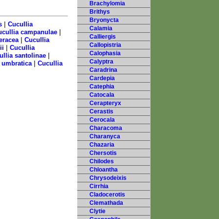
Brachylomia
Brithys
Bryonycta
|
s
Cucullia
Calamia
|
ucullia campanulae
Calliergis
|
eracea
Cucullia
Callopistria
|
ii
Cucullia
Calophasia
|
llia santolinae
Calyptra
|
 umbratica
Cucullia
Caradrina
Cardepia
Catephia
Catocala
Cerapteryx
Cerastis
Cerocala
Characoma
Charanyca
Chazaria
Chersotis
Chilodes
Chloantha
Chrysodeixis
Cirrhia
Cladocerotis
Clemathada
Clytie