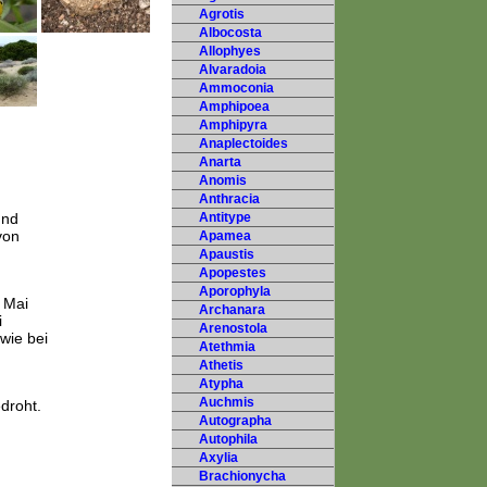
Agrotis
Albocosta
Allophyes
Alvaradoia
Ammoconia
Amphipoea
Amphipyra
Anaplectoides
Anarta
Anomis
Anthracia
und
Antitype
von
Apamea
Apaustis
Apopestes
Aporophyla
 Mai
Archanara
i
Arenostola
wie bei
Atethmia
Athetis
Atypha
Auchmis
droht.
Autographa
Autophila
Axylia
Brachionycha