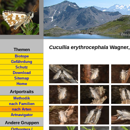
Cucullia erythrocephala
Wagner,
Themen
Biotope
Gefährdung
Schutz
Download
Sitemap
Home
Artportraits
Methodik
nach Familien
nach Arten
Artnavigator
Andere Gruppen
Orthoptera /