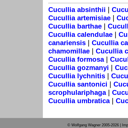
|
Cucullia absinthii
Cucul
|
Cucullia artemisiae
Cuc
|
Cucullia barthae
Cucull
|
Cucullia calendulae
Cu
|
canariensis
Cucullia c
|
chamomillae
Cucullia 
|
Cucullia formosa
Cucul
|
Cucullia gozmanyi
Cuc
|
Cucullia lychnitis
Cucul
|
Cucullia santonici
Cucu
|
scrophulariphaga
Cucu
|
Cucullia umbratica
Cuc
© Wolfgang Wagner 2005-2026 |
Imp