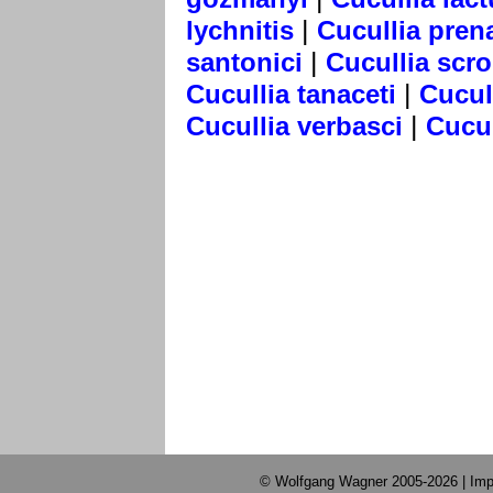
|
lychnitis
Cucullia pren
|
santonici
Cucullia scr
|
Cucullia tanaceti
Cucul
|
Cucullia verbasci
Cucul
© Wolfgang Wagner 2005-2026 |
Imp