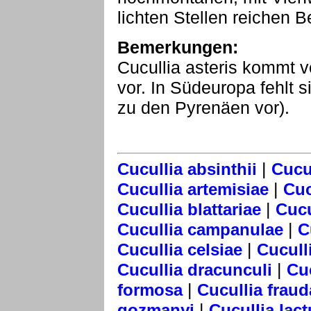
lichten Stellen reichen 
Bemerkungen:
Cucullia asteris kommt v
vor. In Südeuropa fehlt 
zu den Pyrenäen vor).
|
Cucullia absinthii
Cucul
|
Cucullia artemisiae
Cuc
|
Cucullia blattariae
Cucu
|
Cucullia campanulae
C
|
Cucullia celsiae
Cucull
|
Cucullia dracunculi
Cu
|
formosa
Cucullia fraud
|
gozmanyi
Cucullia lac