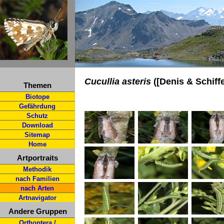
Cucullia asteris
([Denis & Schiff
Themen
Biotope
Gefährdung
Schutz
Download
Sitemap
Home
Artportraits
Methodik
nach Familien
nach Arten
Artnavigator
Andere Gruppen
Orthoptera /