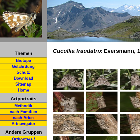
Cucullia fraudatrix
Eversmann, 
Themen
Biotope
Gefährdung
Schutz
Download
Sitemap
Home
Artportraits
Methodik
nach Familien
nach Arten
Artnavigator
Andere Gruppen
Orthoptera /