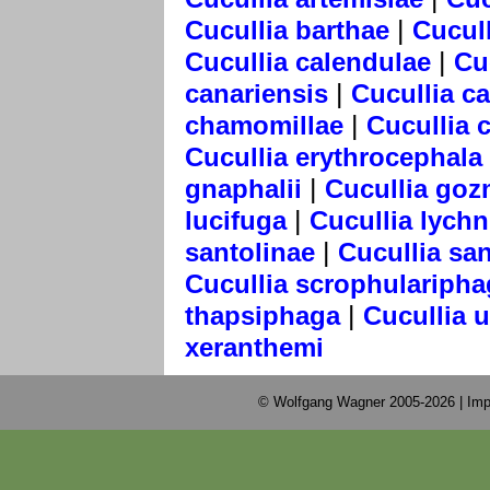
|
Cucullia barthae
Cucull
|
Cucullia calendulae
Cu
|
canariensis
Cucullia c
|
chamomillae
Cucullia 
Cucullia erythrocephala
|
gnaphalii
Cucullia goz
|
lucifuga
Cucullia lychn
|
santolinae
Cucullia san
Cucullia scrophularipha
|
thapsiphaga
Cucullia 
xeranthemi
© Wolfgang Wagner 2005-2026 |
Imp