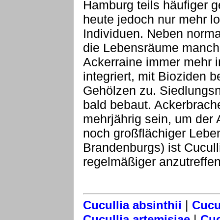
Hamburg teils häufiger g
heute jedoch nur mehr lo
Individuen. Neben norma
die Lebensräume manche
Ackerraine immer mehr i
integriert, mit Bioziden 
Gehölzen zu. Siedlungs
bald bebaut. Ackerbrac
mehrjährig sein, um der 
noch großflächiger Leben
Brandenburgs) ist Cuculli
regelmäßiger anzutreffen
|
Cucullia absinthii
Cucul
|
Cucullia artemisiae
Cuc