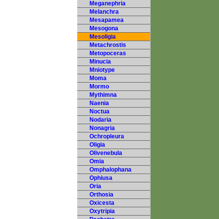
Meganephria
Melanchra
Mesapamea
Mesogona
Mesoligia
Metachrostis
Metopoceras
Minucia
Mniotype
Moma
Mormo
Mythimna
Naenia
Noctua
Nodaria
Nonagria
Ochropleura
Oligia
Olivenebula
Omia
Omphalophana
Ophiusa
Oria
Orthosia
Oxicesta
Oxytripia