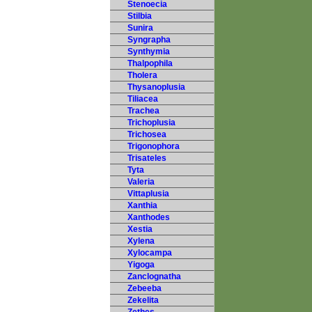
Stenoecia
Stilbia
Sunira
Syngrapha
Synthymia
Thalpophila
Tholera
Thysanoplusia
Tiliacea
Trachea
Trichoplusia
Trichosea
Trigonophora
Trisateles
Tyta
Valeria
Vittaplusia
Xanthia
Xanthodes
Xestia
Xylena
Xylocampa
Yigoga
Zanclognatha
Zebeeba
Zekelita