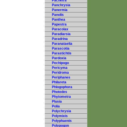
Pachetra
Panchrysia
Panermia
Panolis
Panthea
Papestra
Paracolax
Paradiarsia
Paradrina
Paranataelia
Parascotia
Parastichtis
Pardoxia
Pechipogo
Pericyma
Peridroma
Periphanes
Philareta
Phlogophora
Photedes
Phytometra
Plusia
Polia
Polychrysia
Polymixis
Polyphaenis
Polypogon