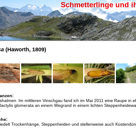
Schmetterlinge und i
sa
(Haworth, 1809)
anzen:
shalmen. Im mittleren Vinschgau fand ich im Mai 2011 eine Raupe in e
Dactylis glomerata an einem Wegrand in einem lichten Steppenheidewa
.
che:
esiedelt Trockenhänge, Steppenheiden und stellenweise auch Küstendü