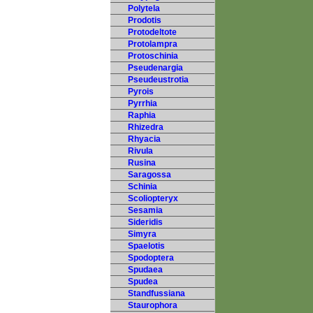
Polytela
Prodotis
Protodeltote
Protolampra
Protoschinia
Pseudenargia
Pseudeustrotia
Pyrois
Pyrrhia
Raphia
Rhizedra
Rhyacia
Rivula
Rusina
Saragossa
Schinia
Scoliopteryx
Sesamia
Sideridis
Simyra
Spaelotis
Spodoptera
Spudaea
Spudea
Standfussiana
Staurophora