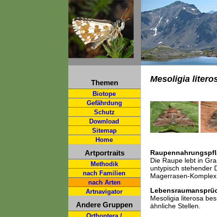
Mesoligia litero
Themen
Biotope
Gefährdung
Schutz
Download
Sitemap
Home
Artportraits
Raupennahrungspfl
Die Raupe lebt in Gra
Methodik
untypisch stehender 
nach Familien
Magerrasen-Komplex
nach Arten
Lebensraumansprü
Artnavigator
Mesoligia literosa b
Andere Gruppen
ähnliche Stellen.
Orthoptera /