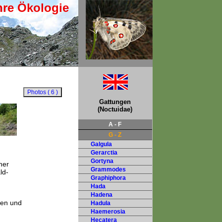
hre Ökologie
Gattungen
(Noctuidae)
A - F
G - Z
Galgula
Gerarctia
Gortyna
her
Grammodes
ld-
Graphiphora
Hada
Hadena
nen und
Hadula
Haemerosia
Hecatera