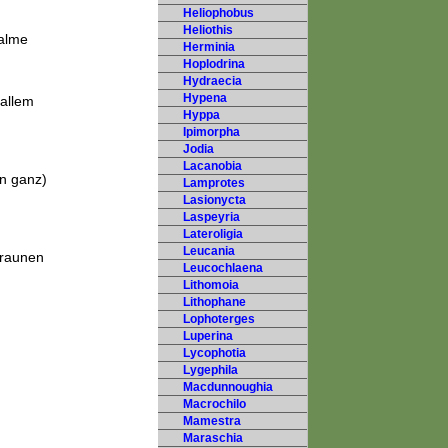
Heliophobus
Heliothis
Halme
Herminia
Hoplodrina
Hydraecia
Hypena
 allem
Hyppa
Ipimorpha
Jodia
Lacanobia
en ganz)
Lamprotes
Lasionycta
Laspeyria
Lateroligia
Leucania
braunen
Leucochlaena
Lithomoia
Lithophane
Lophoterges
Luperina
Lycophotia
Lygephila
Macdunnoughia
Macrochilo
Mamestra
Maraschia