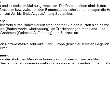
:
t und ist meist im Mai ausgewachsen. Die Raupen leben ähnlich den
Grashalm bzw. zwischen den Blattansätzen/-scheiden und nagen die 
egen von Juli bis Ende August/Anfang September.
en:
 vielerorts durch Habitatverlust stark bedroht. An den Küsten sind es vor
men (Badestrände, Überbauung), an Trockenhängen mehr land- und
 Maßnahmen (Weinbau, Aufforstung) und Sukzession.
 von Nordwestafrika sehr lokal über Europa (fehlt hier in vielen Gegend
eitet.
mmung:
t von der ähnlichen Mesoligia furuncula durch den schwarzen Strich im
cheiden, der ein craniales mehr graues von einem caudalen, mehr rot