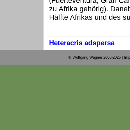
(Fuerteventura, Gran Cana
zu Afrika gehörig). Dane
Hälfte Afrikas und des s
Heteracris adspersa
© Wolfgang Wagner 2005-2026 |
Imp