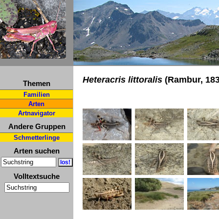
Heteracris littoralis
(Rambur, 183
Themen
Familien
Arten
Artnavigator
Andere Gruppen
Schmetterlinge
Arten suchen
Volltextsuche