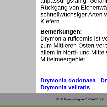
anpassungsfähig. Gefährd
Rückgang von Eichenwä
schnellwüchsiger Arten 
Kiefern.
Bemerkungen:
Drymonia ruficornis ist 
zum Mittleren Osten verbr
allem in Nord- und Mitte
Mittelmeergebiet.
|
Drymonia dodonaea
Dr
Drymonia velitaris
© Wolfgang Wagner 2005-2026 |
Imp