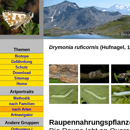
Drymonia ruficornis
(Hufnagel, 
Themen
Biotope
Gefährdung
Schutz
Download
Sitemap
Home
Artportraits
Methodik
nach Familien
nach Arten
Artnavigator
Raupennahrungspflanz
Andere Gruppen
Orthoptera /