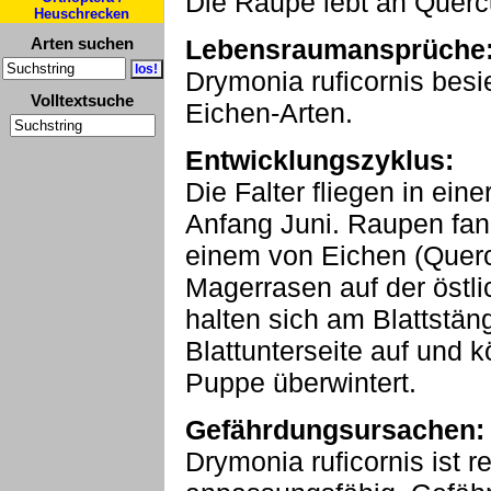
Die Raupe lebt an Querc
Heuschrecken
Arten suchen
Lebensraumansprüche
Drymonia ruficornis besi
Volltextsuche
Eichen-Arten.
Entwicklungszyklus:
Die Falter fliegen in ei
Anfang Juni. Raupen fan
einem von Eichen (Querc
Magerrasen auf der östl
halten sich am Blattstän
Blattunterseite auf und 
Puppe überwintert.
Gefährdungsursachen:
Drymonia ruficornis ist r