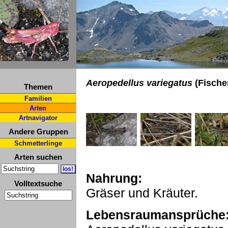
Aeropedellus variegatus
(Fische
Themen
Familien
Arten
Artnavigator
Andere Gruppen
Schmetterlinge
Arten suchen
Nahrung:
Volltextsuche
Gräser und Kräuter.
Lebensraumansprüche