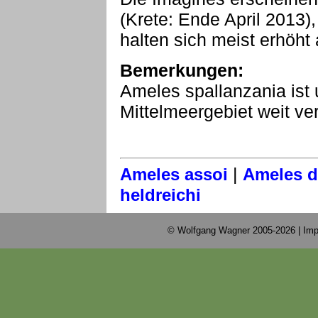
(Krete: Ende April 2013
halten sich meist erhöht
Bemerkungen:
Ameles spallanzania is
Mittelmeergebiet weit ver
|
Ameles assoi
Ameles d
heldreichi
© Wolfgang Wagner 2005-2026 |
Imp