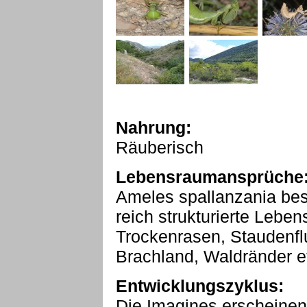
Nahrung:
Räuberisch
Lebensraumansprüche
Ameles spallanzania besi
reich strukturierte Lebe
Trockenrasen, Staudenflur
Brachland, Waldränder e
Entwicklungszyklus:
Die Imagines erscheinen