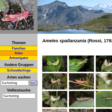
Ameles spallanzania
(Rossi, 179
Themen
Familien
Arten
Artnavigator
Andere Gruppen
Schmetterlinge
Arten suchen
Volltextsuche