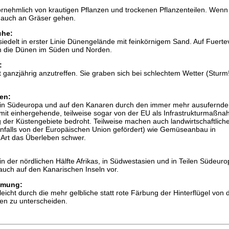
vornehmlich von krautigen Pflanzen und trockenen Pflanzenteilen. Wenn
e auch an Gräser gehen.
che:
siedelt in erster Linie Dünengelände mit feinkörnigem Sand. Auf Fuerte
lem die Dünen im Süden und Norden.
:
t ganzjährig anzutreffen. Sie graben sich bei schlechtem Wetter (Sturm!
en:
st in Südeuropa und auf den Kanaren durch den immer mehr ausufernde
mit einhergehende, teilweise sogar von der EU als Infrastrukturmaßn
 der Küstengebiete bedroht. Teilweise machen auch landwirtschaftlich
enfalls von der Europäischen Union gefördert) wie Gemüseanbau in
Art das Überleben schwer.
 in der nördlichen Hälfte Afrikas, in Südwestasien und in Teilen Südeur
auch auf den Kanarischen Inseln vor.
mmung:
 leicht durch die mehr gelbliche statt rote Färbung der Hinterflügel von 
en zu unterscheiden.