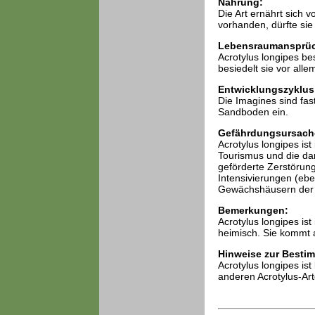
Nahrung:
Die Art ernährt sich 
vorhanden, dürfte si
Lebensraumansprü
Acrotylus longipes be
besiedelt sie vor al
Entwicklungszyklus
Die Imagines sind fas
Sandboden ein.
Gefährdungsursach
Acrotylus longipes i
Tourismus und die da
geförderte Zerstörung
Intensivierungen (eb
Gewächshäusern der 
Bemerkungen:
Acrotylus longipes ist
heimisch. Sie kommt 
Hinweise zur Besti
Acrotylus longipes ist
anderen Acrotylus-Art