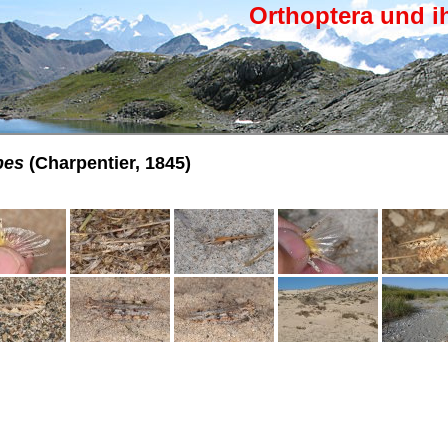
Orthoptera und i
pes
(Charpentier, 1845)