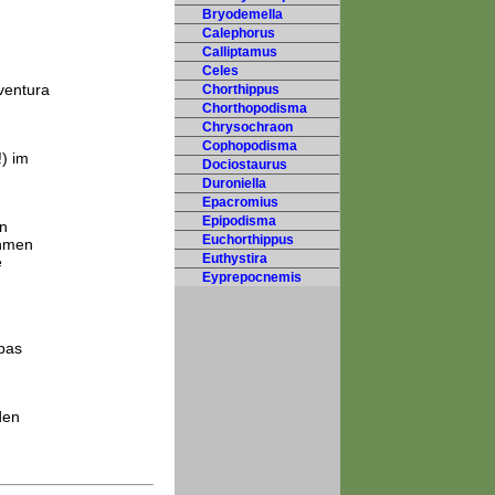
Bryodemella
Calephorus
Calliptamus
Celes
ventura
Chorthippus
Chorthopodisma
Chrysochraon
Cophopodisma
) im
Dociostaurus
Duroniella
Epacromius
Epipodisma
n
Euchorthippus
ahmen
Euthystira
e
Eyprepocnemis
opas
den