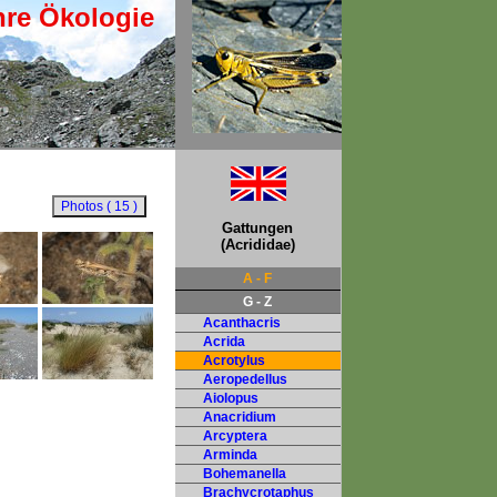
hre Ökologie
Gattungen
(Acrididae)
A - F
G - Z
Acanthacris
Acrida
Acrotylus
Aeropedellus
Aiolopus
Anacridium
Arcyptera
Arminda
Bohemanella
Brachycrotaphus