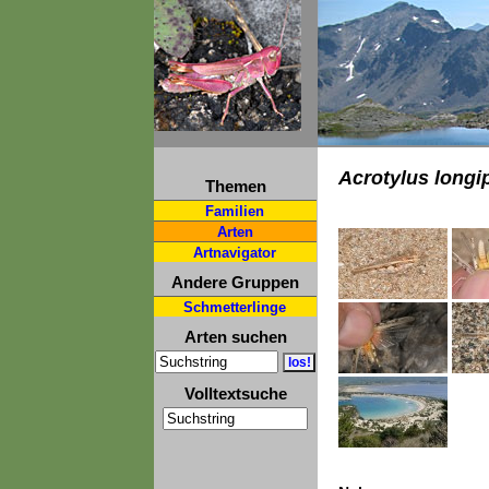
Acrotylus longi
Themen
Familien
Arten
Artnavigator
Andere Gruppen
Schmetterlinge
Arten suchen
Volltextsuche