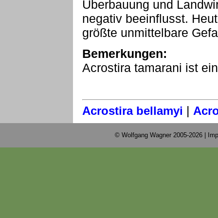
Überbauung und Landwirt
negativ beeinflusst. Heu
größte unmittelbare Gefa
Bemerkungen:
Acrostira tamarani ist e
|
Acrostira bellamyi
Acro
© Wolfgang Wagner 2005-2026 |
Imp