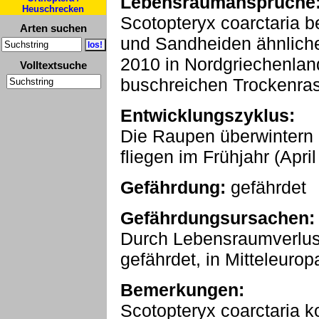
Lebensraumansprüche
Heuschrecken
Scotopteryx coarctaria 
Arten suchen
und Sandheiden ähnliche
2010 in Nordgriechenlan
Volltextsuche
buschreichen Trockenra
Entwicklungszyklus:
Die Raupen überwintern
fliegen im Frühjahr (April
Gefährdung:
gefährdet
Gefährdungsursachen:
Durch Lebensraumverlust 
gefährdet, in Mitteleurop
Bemerkungen:
Scotopteryx coarctaria 