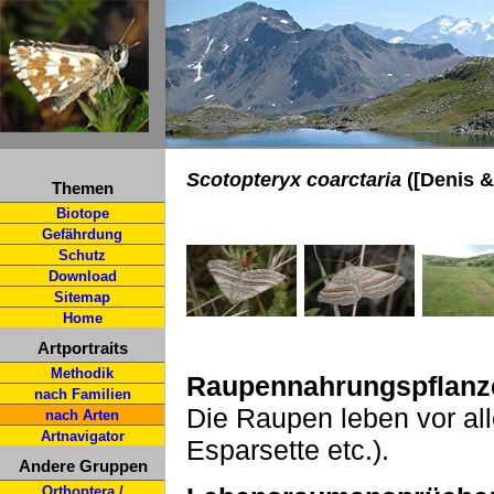
Scotopteryx coarctaria
([Denis &
Themen
Biotope
Gefährdung
Schutz
Download
Sitemap
Home
Artportraits
Methodik
Raupennahrungspflanz
nach Familien
Die Raupen leben vor al
nach Arten
Artnavigator
Esparsette etc.).
Andere Gruppen
Orthoptera /