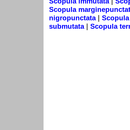
|
Scopula immutata
Scop
Scopula marginepuncta
|
nigropunctata
Scopula
|
submutata
Scopula ter