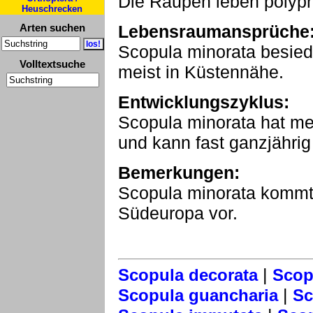
Die Raupen leben polyph
Heuschrecken
Arten suchen
Lebensraumansprüche
Scopula minorata besied
Volltextsuche
meist in Küstennähe.
Entwicklungszyklus:
Scopula minorata hat me
und kann fast ganzjährig
Bemerkungen:
Scopula minorata kommt i
Südeuropa vor.
|
Scopula decorata
Scop
|
Scopula guancharia
Sc