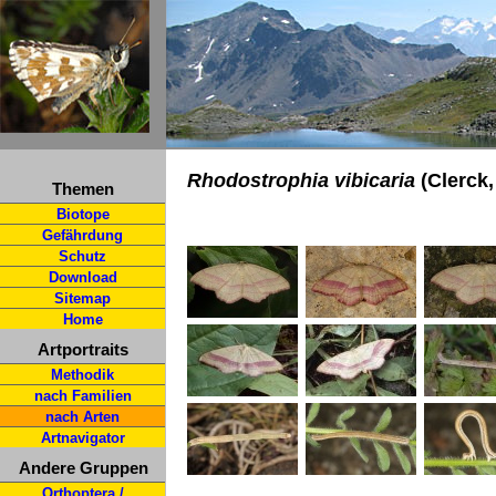
Rhodostrophia vibicaria
(Clerck,
Themen
Biotope
Gefährdung
Schutz
Download
Sitemap
Home
Artportraits
Methodik
nach Familien
nach Arten
Artnavigator
Andere Gruppen
Orthoptera /