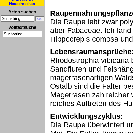
Heuschrecken
Raupennahrungspflanz
Arten suchen
Die Raupe lebt zwar pol
Volltextsuche
aber Fabaceae. Ich fand
Hippocrepis comosa und O
Lebensraumansprüche
Rhodostrophia vibicaria 
Sandfluren und Felshäng
magerrasenartigen Wald
Ostalb sind die Falter b
Magerrasen zahlreicher v
reiches Auftreten des H
Entwicklungszyklus:
Die Raupe überwintert un