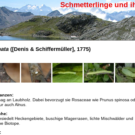
Schmetterlinge und i
nata
([Denis & Schiffermüller], 1775)
anzen:
hag an Laubholz. Dabei bevorzugt sie Rosaceae wie Prunus spinosa o
tur auch Alnus.
che:
esiedelt Heckengebiete, buschige Magerrasen, lichte Mischwälder und
he Biotope.
: