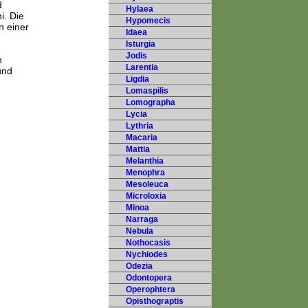
d
Hylaea
i. Die
Hypomecis
n einer
Idaea
Isturgia
Jodis
n
Larentia
und
Ligdia
Lomaspilis
Lomographa
Lycia
Lythria
Macaria
Mattia
Melanthia
Menophra
Mesoleuca
Microloxia
Minoa
Narraga
Nebula
Nothocasis
Nychiodes
Odezia
Odontopera
Operophtera
Opisthograptis