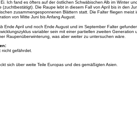
 Ei. Ich fand es öfters auf der östlichen Schwäbischen Alb im Winter un
 (zuchtbestätigt). Die Raupe lebt in diesem Fall von April bis in den Jun
schen zusammengesponnenen Blättern statt. Die Falter fliegen meist i
tion von Mitte Juni bis Anfang August.
b Ende April und noch Ende August und im September Falter gefunde
icklungszyklus variabler sein mit einer partiellen zweiten Generation 
cher Raupenüberwinterung, was aber weiter zu untersuchen wäre.
en:
t nicht gefährdet.
eckt sich über weite Teile Europas und des gemäßigten Asien.