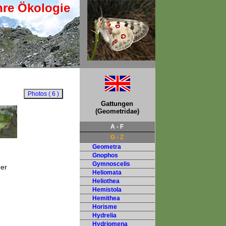
hre Ökologie
Gattungen
(Geometridae)
A - F
G - Z
Geometra
Gnophos
Gymnoscelis
der
Heliomata
Heliothea
Hemistola
Hemithea
Horisme
Hydrelia
Hydriomena