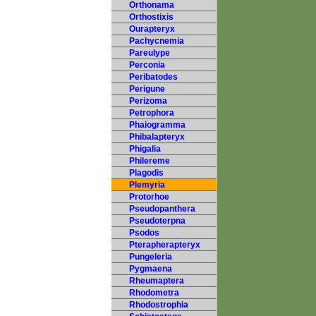
Orthonama
Orthostixis
Ourapteryx
Pachycnemia
Pareulype
Perconia
Peribatodes
Perigune
Perizoma
Petrophora
Phaiogramma
Phibalapteryx
Phigalia
Philereme
Plagodis
Plemyria
Protorhoe
Pseudopanthera
Pseudoterpna
Psodos
Pterapherapteryx
Pungeleria
Pygmaena
Rheumaptera
Rhodometra
Rhodostrophia