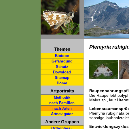
Plemyria rubigi
Themen
Biotope
Gefährdung
Schutz
Download
Sitemap
Home
Artportraits
Raupennahrungspfl
Die Raupe lebt polyp
Methodik
Malus sp., laut Litera
nach Familien
nach Arten
Lebensraumansprü
Plemyria rubiginata b
Artnavigator
sonstige laubholzreic
Andere Gruppen
Entwicklungszyklus
Orthoptera /