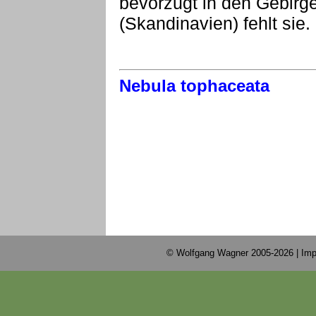
bevorzugt in den Gebirg
(Skandinavien) fehlt sie.
Nebula tophaceata
© Wolfgang Wagner 2005-2026 |
Imp