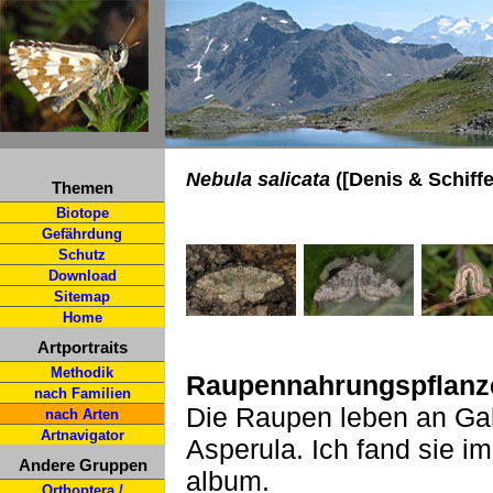
Nebula salicata
([Denis & Schiff
Themen
Biotope
Gefährdung
Schutz
Download
Sitemap
Home
Artportraits
Methodik
Raupennahrungspflanz
nach Familien
Die Raupen leben an Gali
nach Arten
Artnavigator
Asperula. Ich fand sie 
Andere Gruppen
album.
Orthoptera /