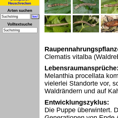
Heuschrecken
Arten suchen
Volltextsuche
Raupennahrungspflanz
Clematis vitalba (Waldre
Lebensraumansprüche
Melanthia procellata ko
vielerlei Standorte vor, 
Waldrändern und auf Ka
Entwicklungszyklus:
Die Puppe überwintert. Di
Generationen von Ende A