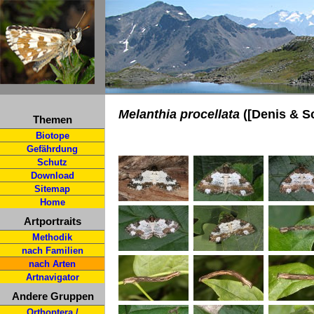
Melanthia procellata
([Denis & Sc
Themen
Biotope
Gefährdung
Schutz
Download
Sitemap
Home
Artportraits
Methodik
nach Familien
nach Arten
Artnavigator
Andere Gruppen
Orthoptera /