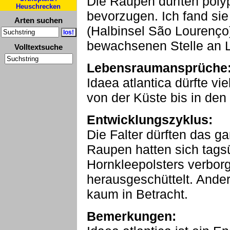
Die Raupen dürften poly
Heuschrecken
bevorzugen. Ich fand si
Arten suchen
(Halbinsel São Lourenço
bewachsenen Stelle an L
Volltextsuche
Lebensraumansprüche
Idaea atlantica dürfte vi
von der Küste bis in de
Entwicklungszyklus:
Die Falter dürften das ga
Raupen hatten sich tags
Hornkleepolsters verbor
herausgeschüttelt. Ande
kaum in Betracht.
Bemerkungen: