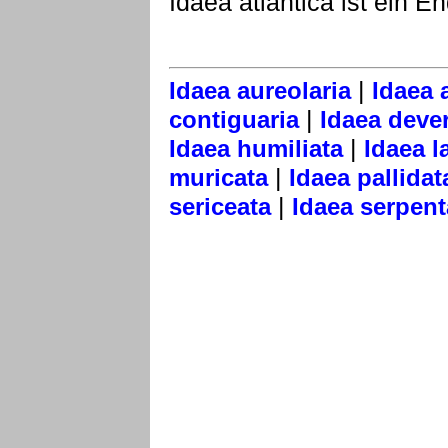
Idaea atlantica ist ein E
|
Idaea aureolaria
Idaea 
|
contiguaria
Idaea dever
|
Idaea humiliata
Idaea l
|
muricata
Idaea pallidat
|
sericeata
Idaea serpent