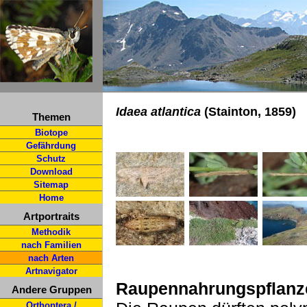
Idaea atlantica
(Stainton, 1859)
Themen
Biotope
Gefährdung
Schutz
Download
Sitemap
Home
Artportraits
Methodik
nach Familien
nach Arten
Artnavigator
Raupennahrungspflanz
Andere Gruppen
Orthoptera /