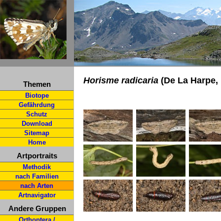
Horisme radicaria
(De La Harpe,
Themen
Biotope
Gefährdung
Schutz
Download
Sitemap
Home
Artportraits
Methodik
nach Familien
nach Arten
Artnavigator
Andere Gruppen
Orthoptera /