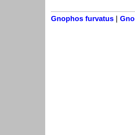
|
Gnophos furvatus
Gno