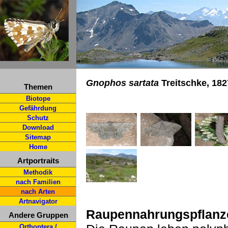
Gnophos sartata
Treitschke, 182
Themen
Biotope
Gefährdung
Schutz
Download
Sitemap
Home
Artportraits
Methodik
nach Familien
nach Arten
Artnavigator
Raupennahrungspflanz
Andere Gruppen
Orthoptera /