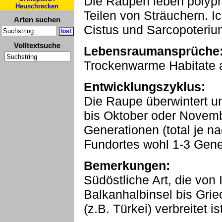
Die Raupen leben polyph
Heuschrecken
Teilen von Sträuchern. 
Arten suchen
Cistus und Sarcopoteri
Volltextsuche
Lebensraumansprüche
Trockenwarme Habitate al
Entwicklungszyklus:
Die Raupe überwintert und
bis Oktober oder Novemb
Generationen (total je 
Fundortes wohl 1-3 Gene
Bemerkungen:
Südöstliche Art, die von I
Balkanhalbinsel bis Gri
(z.B. Türkei) verbreitet is