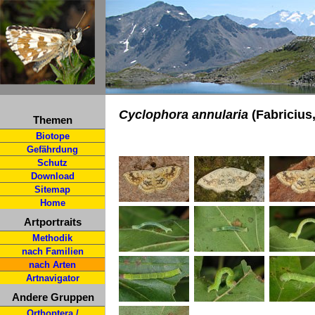
Cyclophora annularia
(Fabricius
Themen
Biotope
Gefährdung
Schutz
Download
Sitemap
Home
Artportraits
Methodik
nach Familien
nach Arten
Artnavigator
Andere Gruppen
Orthoptera /