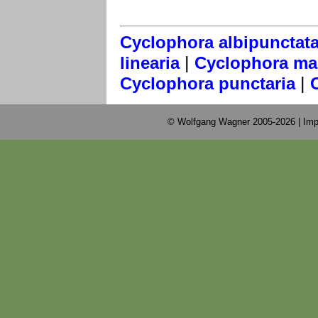
Cyclophora albipunctat
|
linearia
Cyclophora ma
|
Cyclophora punctaria
© Wolfgang Wagner 2005-2026 |
Imp