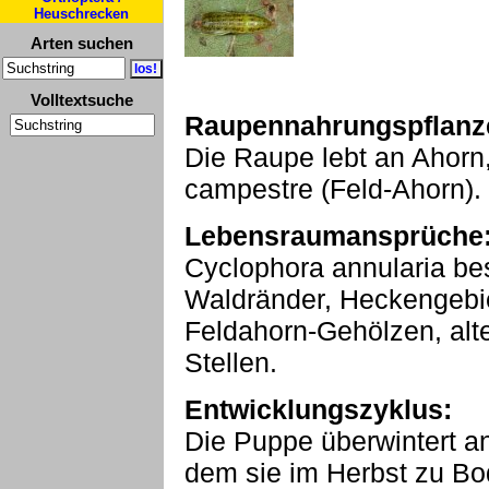
Heuschrecken
Arten suchen
Volltextsuche
Raupennahrungspflanz
Die Raupe lebt an Ahorn, 
campestre (Feld-Ahorn).
Lebensraumansprüche
Cyclophora annularia bes
Waldränder, Heckengebie
Feldahorn-Gehölzen, alt
Stellen.
Entwicklungszyklus:
Die Puppe überwintert a
dem sie im Herbst zu Bode