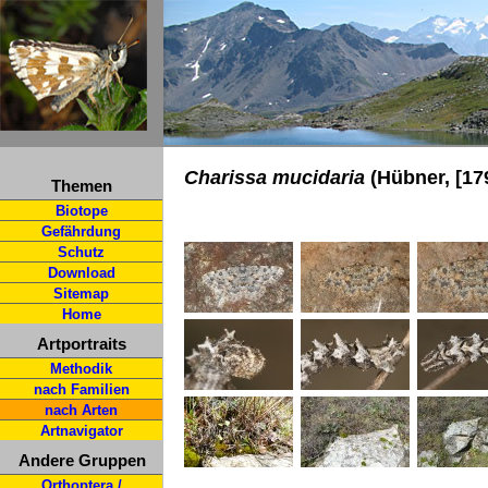
Charissa mucidaria
(Hübner, [17
Themen
Biotope
Gefährdung
Schutz
Download
Sitemap
Home
Artportraits
Methodik
nach Familien
nach Arten
Artnavigator
Andere Gruppen
Orthoptera /