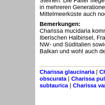
Steinen. Die Falter flie
in mehreren Generatione
Mittelmeerküste auch noc
Bemerkungen:
Charissa mucidaria komm
Iberischen Halbinsel, Fr
NW- und Süditalien sowi
Balkan und wohl auch der
|
Charissa glaucinaria
Ch
|
obscurata
Charissa pul
|
subtaurica
Charissa va