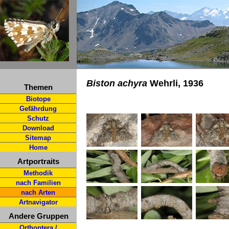
Biston achyra
Wehrli, 1936
Themen
Biotope
Gefährdung
Schutz
Download
Sitemap
Home
Artportraits
Methodik
nach Familien
nach Arten
Artnavigator
Andere Gruppen
Orthoptera /