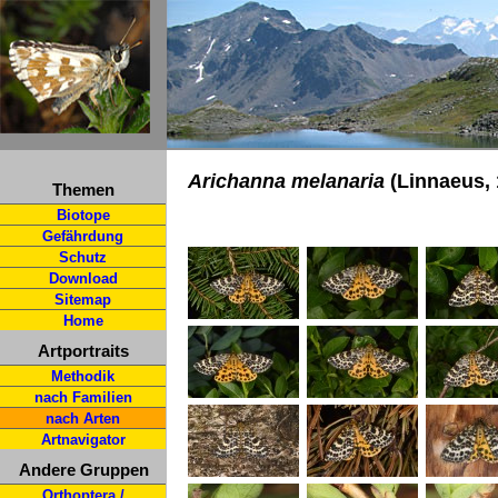
Arichanna melanaria
(Linnaeus, 
Themen
Biotope
Gefährdung
Schutz
Download
Sitemap
Home
Artportraits
Methodik
nach Familien
nach Arten
Artnavigator
Andere Gruppen
Orthoptera /