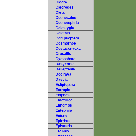
Cleora
Cleorodes
Cleta
Coenocalpe
Coenotephria
Colostygia
Colotois
Compsoptera
Cosmorhoe
Costaconvexa
Crocallis
Cyclophora
Dasycorsa
Deileptenia
Docirava
Dyscia
Ecliptopera
Ectropis
Elophos
Ematurga
Ennomos
Entephria
Epione
Epirrhoe
Episauris
Erannis