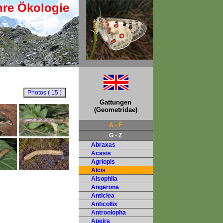
hre Ökologie
Gattungen
(Geometridae)
A - F
G - Z
Abraxas
Acasis
Agriopis
Alcis
Alsophila
Angerona
Anticlea
Anticollix
Antroolopha
Apeira