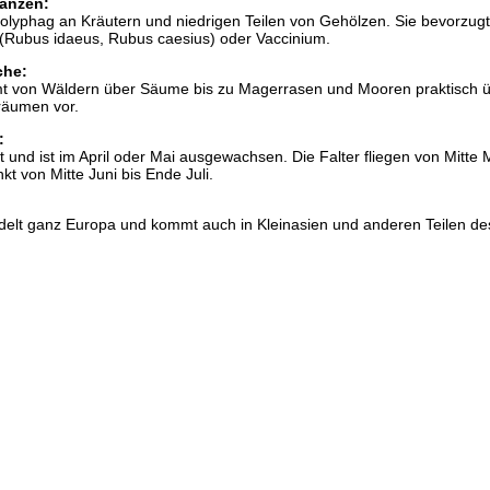
anzen:
polyphag an Kräutern und niedrigen Teilen von Gehölzen. Sie bevorzug
 (Rubus idaeus, Rubus caesius) oder Vaccinium.
che:
t von Wäldern über Säume bis zu Magerrasen und Mooren praktisch ü
räumen vor.
:
 und ist im April oder Mai ausgewachsen. Die Falter fliegen von Mitte M
t von Mitte Juni bis Ende Juli.
edelt ganz Europa und kommt auch in Kleinasien und anderen Teilen de