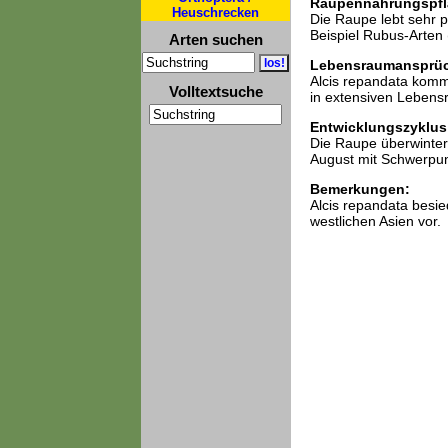
Raupennahrungspfl
Heuschrecken
Die Raupe lebt sehr 
Beispiel Rubus-Arten
Arten suchen
Lebensraumansprü
Alcis repandata komm
Volltextsuche
in extensiven Lebens
Entwicklungszyklus
Die Raupe überwintert
August mit Schwerpunk
Bemerkungen:
Alcis repandata besi
westlichen Asien vor.