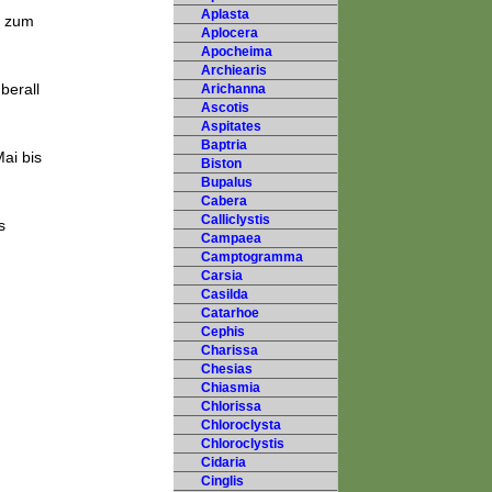
Aplasta
t zum
Aplocera
Apocheima
Archiearis
berall
Arichanna
Ascotis
Aspitates
Baptria
ai bis
Biston
Bupalus
Cabera
Calliclystis
s
Campaea
Camptogramma
Carsia
Casilda
Catarhoe
Cephis
Charissa
Chesias
Chiasmia
Chlorissa
Chloroclysta
Chloroclystis
Cidaria
Cinglis