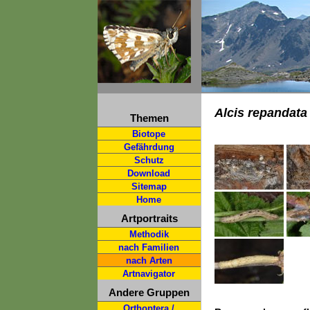
Alcis repandata
Themen
Biotope
Gefährdung
Schutz
Download
Sitemap
Home
Artportraits
Methodik
nach Familien
nach Arten
Artnavigator
Andere Gruppen
Orthoptera /