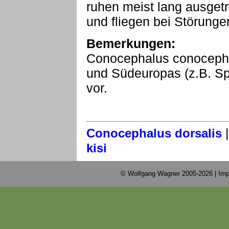
ruhen meist lang ausget
und fliegen bei Störunge
Bemerkungen:
Conocephalus conocephal
und Südeuropas (z.B. Spa
vor.
Conocephalus dorsalis
kisi
© Wolfgang Wagner 2005-2026 |
Imp