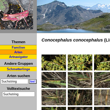
Conocephalus conocephalus
(Li
Themen
Familien
Arten
Artnavigator
Andere Gruppen
Schmetterlinge
Arten suchen
Volltextsuche