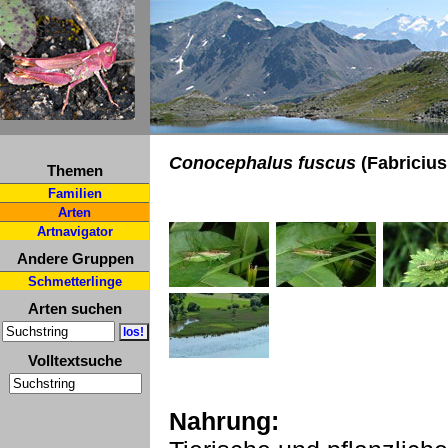
Conocephalus fuscus
(Fabricius
Themen
Familien
Arten
Artnavigator
Andere Gruppen
Schmetterlinge
Arten suchen
Volltextsuche
Nahrung: