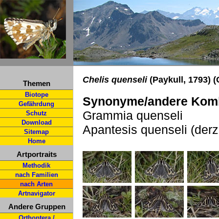
Chelis quenseli
(Paykull, 1793) (
Themen
Biotope
Synonyme/andere Komb
Gefährdung
Grammia quenseli
Schutz
Download
Apantesis quenseli (derze
Sitemap
Home
Artportraits
Methodik
nach Familien
nach Arten
Artnavigator
Andere Gruppen
Orthoptera /