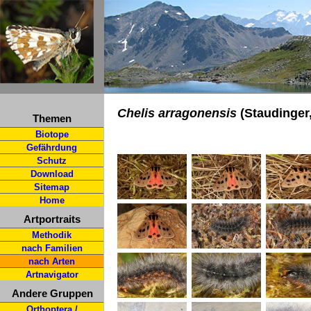
Chelis arragonensis
(Staudinger,
Themen
Biotope
Gefährdung
Schutz
Download
Sitemap
Home
Artportraits
Methodik
nach Familien
nach Arten
Artnavigator
Andere Gruppen
Orthoptera /