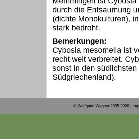
Memmingen ist Cybosia m
durch die Entsaumung u
(dichte Monokulturen), i
stark bedroht.
Bemerkungen:
Cybosia mesomella ist v
recht weit verbreitet. C
sonst in den südlichsten
Südgriechenland).
© Wolfgang Wagner 2005-2026 |
Imp