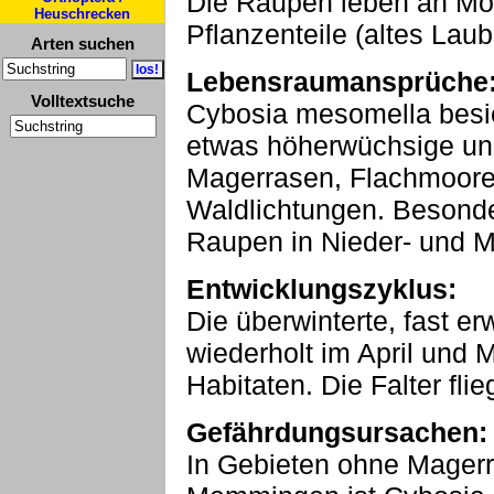
Die Raupen leben an Mo
Heuschrecken
Pflanzenteile (altes Laub 
Arten suchen
Lebensraumansprüche
Volltextsuche
Cybosia mesomella besie
etwas höherwüchsige und
Magerrasen, Flachmoor
Waldlichtungen. Besonder
Raupen in Nieder- und Mi
Entwicklungszyklus:
Die überwinterte, fast e
wiederholt im April und 
Habitaten. Die Falter flie
Gefährdungsursachen:
In Gebieten ohne Magerr