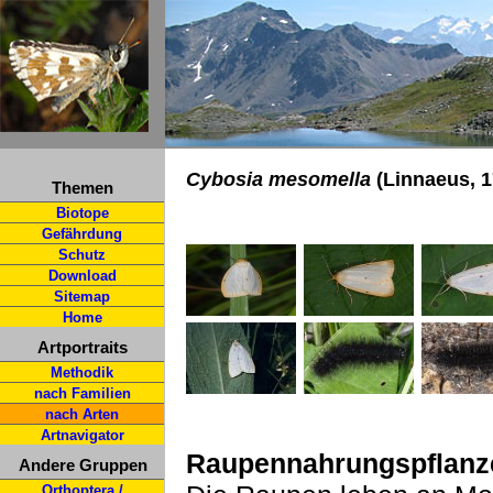
Cybosia mesomella
(Linnaeus, 1
Themen
Biotope
Gefährdung
Schutz
Download
Sitemap
Home
Artportraits
Methodik
nach Familien
nach Arten
Artnavigator
Raupennahrungspflanz
Andere Gruppen
Orthoptera /