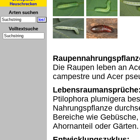
Heuschrecken
Arten suchen
Volltextsuche
Raupennahrungspflanz
Die Raupen leben an Ace
campestre und Acer pse
Lebensraumansprüche
Ptilophora plumigera besi
Nahrungspflanze durchse
Bereiche wie Gebüsche, 
Ahornanteil oder Gärten.
Entwicklungszyklus: