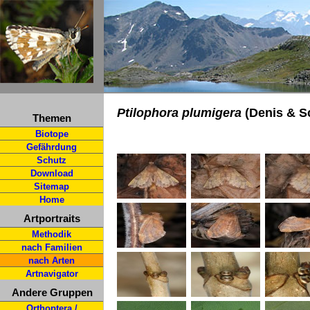
Ptilophora plumigera
(Denis & Sc
Themen
Biotope
Gefährdung
Schutz
Download
Sitemap
Home
Artportraits
Methodik
nach Familien
nach Arten
Artnavigator
Andere Gruppen
Orthoptera /