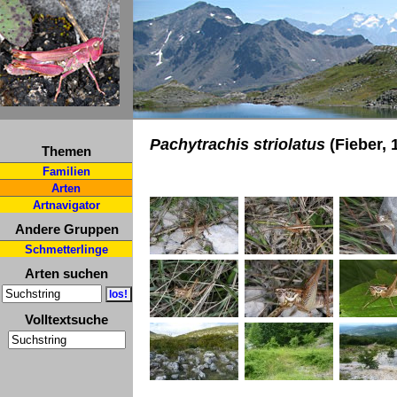
Pachytrachis striolatus
(Fieber, 
Themen
Familien
Arten
Artnavigator
Andere Gruppen
Schmetterlinge
Arten suchen
Volltextsuche