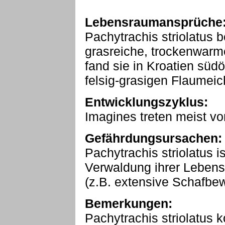
Lebensraumansprüche
Pachytrachis striolatus 
grasreiche, trockenwarme
fand sie in Kroatien süd
felsig-grasigen Flaumei
Entwicklungszyklus:
Imagines treten meist von
Gefährdungsursachen:
Pachytrachis striolatus i
Verwaldung ihrer Leben
(z.B. extensive Schafbe
Bemerkungen:
Pachytrachis striolatus