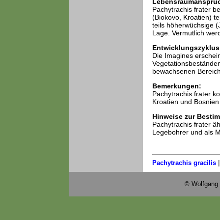
Lebensraumansprü
Pachytrachis frater b
(Biokovo, Kroatien) t
teils höherwüchsige 
Lage. Vermutlich wer
Entwicklungszyklus
Die Imagines erschein
Vegetationsbeständen 
bewachsenen Bereich
Bemerkungen:
Pachytrachis frater k
Kroatien und Bosnien 
Hinweise zur Besti
Pachytrachis frater äh
Legebohrer und als M
Pachytrachis gracilis
© Wolfgang