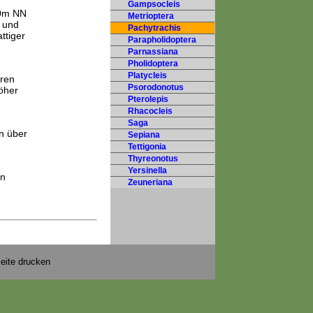
Gampsocleis
50m NN
Metrioptera
) und
Pachytrachis
ttiger
Parapholidoptera
Parnassiana
Pholidoptera
Platycleis
eren
Psorodonotus
öher
Pterolepis
Rhacocleis
Saga
en über
Sepiana
Tettigonia
Thyreonotus
Yersinella
en
Zeuneriana
eite drucken