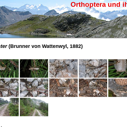
Orthoptera und i
ter
(Brunner von Wattenwyl, 1882)