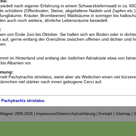
che:
esiedelt nach eigener Erfahrung in einem Schwarzkiefernwald in ca. 6
eils schüttere (Offenboden, Steine, abgefallene Nadeln und Zapfen etc.
(Jungbäume, Kräuter, Brombeeren) Waldsäume in sonniger bis halbscha
den auch noch weitere, ähnliche Lebensräume besiedelt.
:
en von Ende Juni bis Oktober. Sie halten sich am Boden oder in dicht
auf, gerne entlang der Grenzlinie zwischen offenen und dichter und h
en.
ommt im Hinterland und entlang der östlichen Adriaküste etwa von Istri
bis Albanien vor.
mmung:
nelt Pachytrachis striolatus, weist aber als Weibchen einen viel kürzer
ännchen viel stärker nach innen gebogene Cerci auf.
|
Pachytrachis striolatus
 Wagner 2005-2026 |
Impressum/Datenschutzerklärung
|
Kontakt
|
Sitemap
|
S