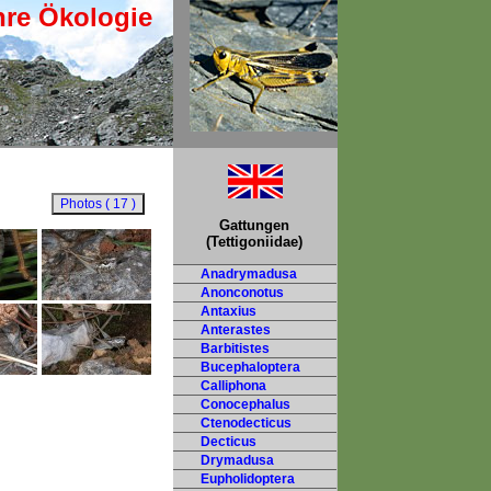
hre Ökologie
Gattungen
(Tettigoniidae)
Anadrymadusa
Anonconotus
Antaxius
Anterastes
Barbitistes
Bucephaloptera
Calliphona
Conocephalus
Ctenodecticus
Decticus
Drymadusa
Eupholidoptera