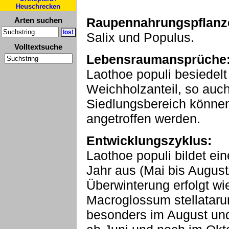
Heuschrecken
Raupennahrungspflanz
Arten suchen
Salix und Populus.
Volltextsuche
Lebensraumansprüche
Laothoe populi besiedelt 
Weichholzanteil, so auc
Siedlungsbereich könne
angetroffen werden.
Entwicklungszyklus:
Laothoe populi bildet ei
Jahr aus (Mai bis Augus
Überwinterung erfolgt wi
Macroglossum stellataru
besonders im August und