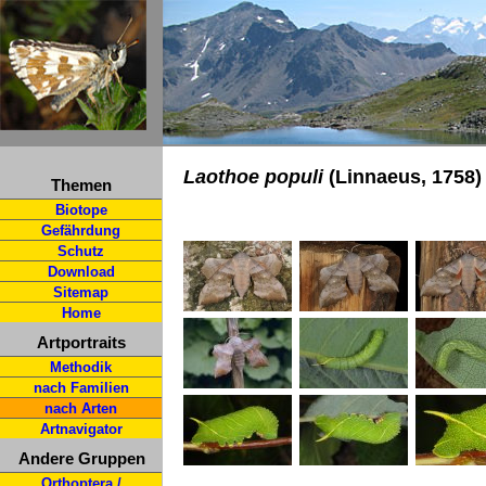
Laothoe populi
(Linnaeus, 1758)
Themen
Biotope
Gefährdung
Schutz
Download
Sitemap
Home
Artportraits
Methodik
nach Familien
nach Arten
Artnavigator
Andere Gruppen
Orthoptera /