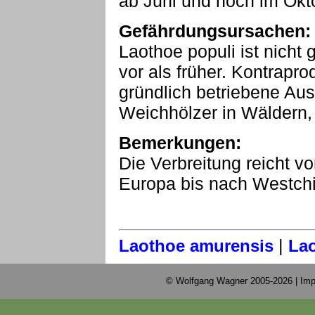
ab Juni und noch im Okt
Gefährdungsursachen:
Laothoe populi ist nicht
vor als früher. Kontrapro
gründlich betriebene Au
Weichhölzer in Wäldern,
Bemerkungen:
Die Verbreitung reicht v
Europa bis nach Westch
|
Laothoe amurensis
Lao
© Wolfgang Wagner 2005-2026 |
Imp